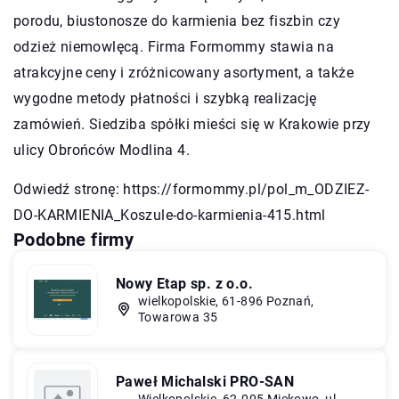
porodu, biustonosze do karmienia bez fiszbin czy
odzież niemowlęcą. Firma Formommy stawia na
atrakcyjne ceny i zróżnicowany asortyment, a także
wygodne metody płatności i szybką realizację
zamówień. Siedziba spółki mieści się w Krakowie przy
ulicy Obrońców Modlina 4.
Odwiedź stronę:
https://formommy.pl/pol_m_ODZIEZ-
DO-KARMIENIA_Koszule-do-karmienia-415.html
Podobne firmy
Nowy Etap sp. z o.o.
wielkopolskie, 61-896 Poznań,
Towarowa 35
Paweł Michalski PRO-SAN
Wielkopolskie, 62-005 Miękowo, ul.