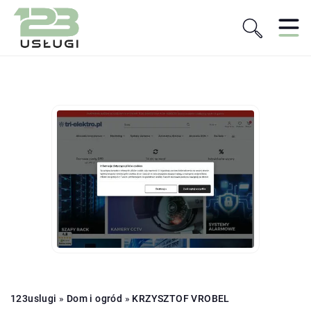
123uslugi
»
Dom i ogród
»
KRZYSZTOF VROBEL