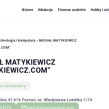
Biznes
Edukacja
Finanse osobiste
Hobby i za
chnologia i komputery
»
MICHAŁ MATYKIEWICZ
Z.COM”
Ł MATYKIEWICZ
KIEWICZ.COM”
ia i komputery
skie, 61-616 Poznań, os. Władysława Łokietka 1/74
34175
michal@matykiewicz.com