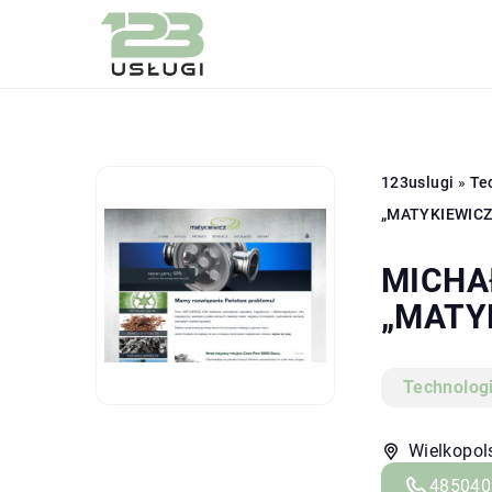
123uslugi
»
Te
„MATYKIEWIC
MICHA
„MATY
Technolog
Wielkopol
485040