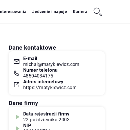
interesowania
Jedzenie i napoje
Kariera
Dane kontaktowe
E-mail
michal@matykiewicz.com
Numer telefonu
48504034175
Adres internetowy
https://matykiewicz.com
Dane firmy
Data rejestracji firmy
22 października 2003
NIP