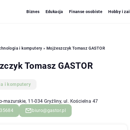
Biznes
Edukacja
Finanse osobiste
Hobby i za
chnologia i komputery
»
Mojżeszczyk Tomasz GASTOR
zczyk Tomasz GASTOR
ia i komputery
-mazurskie, 11-034 Gryźliny, ul. Kościelna 47
35684
biuro@gastor.pl