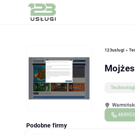
123uslugi
»
Te
Mojżes
Technolog
Warmińsko
488953
Podobne firmy