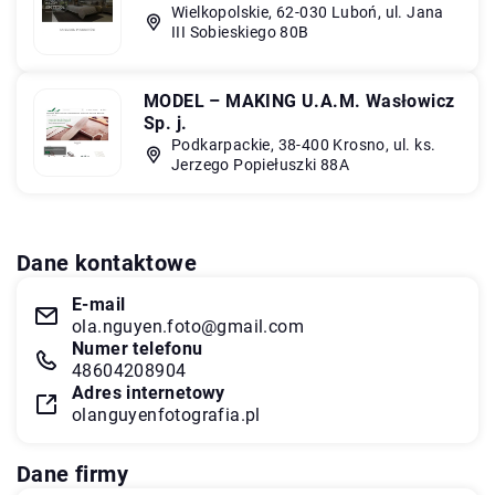
Wielkopolskie, 62-030 Luboń, ul. Jana
III Sobieskiego 80B
MODEL – MAKING U.A.M. Wasłowicz
Sp. j.
Podkarpackie, 38-400 Krosno, ul. ks.
Jerzego Popiełuszki 88A
Dane kontaktowe
E-mail
ola.nguyen.foto@gmail.com
Numer telefonu
48604208904
Adres internetowy
olanguyenfotografia.pl
Dane firmy