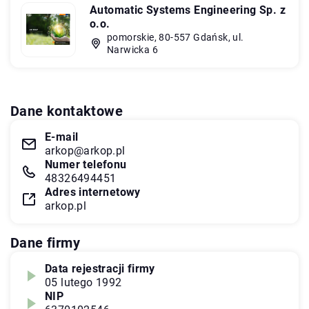
Automatic Systems Engineering Sp. z
o.o.
pomorskie, 80-557 Gdańsk, ul.
Narwicka 6
Dane kontaktowe
E-mail
arkop@arkop.pl
Numer telefonu
48326494451
Adres internetowy
arkop.pl
Dane firmy
Data rejestracji firmy
05 lutego 1992
NIP