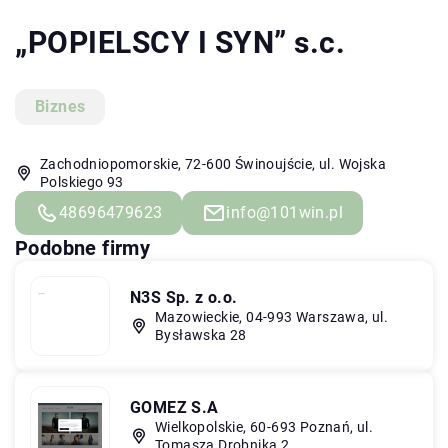
„POPIELSCY I SYN” s.c.
Biznes
Zachodniopomorskie, 72-600 Świnoujście, ul. Wojska
Polskiego 93
48696479623
info@101win.pl
Podobne firmy
N3S Sp. z o.o.
Mazowieckie, 04-993 Warszawa, ul.
Bysławska 28
GOMEZ S.A
Wielkopolskie, 60-693 Poznań, ul.
Tomasza Drobnika 2