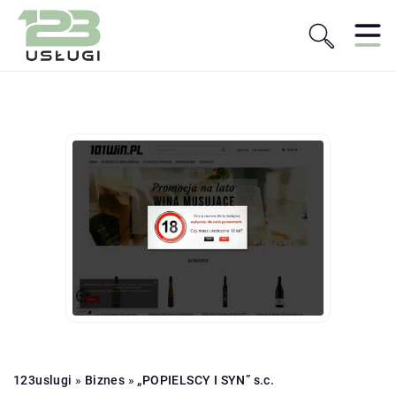
123uslugi
»
Biznes
»
„POPIELSCY I SYN” s.c.